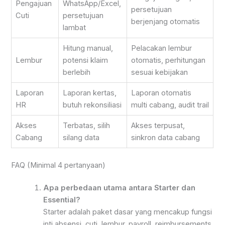
Pengajuan
WhatsApp/Excel,
persetujuan
Cuti
persetujuan
berjenjang otomatis
lambat
Hitung manual,
Pelacakan lembur
Lembur
potensi klaim
otomatis, perhitungan
berlebih
sesuai kebijakan
Laporan
Laporan kertas,
Laporan otomatis
HR
butuh rekonsiliasi
multi cabang, audit trail
Akses
Terbatas, silih
Akses terpusat,
Cabang
silang data
sinkron data cabang
FAQ (Minimal 4 pertanyaan)
Apa perbedaan utama antara Starter dan
Essential?
Starter adalah paket dasar yang mencakup fungsi
inti absensi, cuti, lembur, payroll, reimbursements,