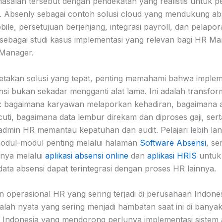
asalah tersebut dengan pendekatan yang realistis untuk 
a. Absenly sebagai contoh solusi cloud yang mendukung ab
bile, persetujuan berjenjang, integrasi payroll, dan pelapo
 sebagai studi kasus implementasi yang relevan bagi HR M
 Manager.
takan solusi yang tepat, penting memahami bahwa implem
nsi bukan sekadar mengganti alat lama. Ini adalah transfor
n: bagaimana karyawan melaporkan kehadiran, bagaimana 
cuti, bagaimana data lembur direkam dan diproses gaji, sert
dmin HR memantau kepatuhan dan audit. Pelajari lebih lan
odul-modul penting melalui halaman
Software Absensi
, se
snya melalui
aplikasi absensi online
dan
aplikasi HRIS
untuk 
ata absensi dapat terintegrasi dengan proses HR lainnya.
n operasional HR yang sering terjadi di perusahaan Indone
alah nyata yang sering menjadi hambatan saat ini di banya
Indonesia yang mendorong perlunya implementasi sistem 