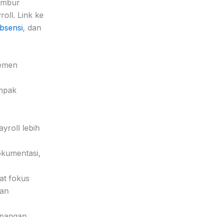
lembur
roll. Link ke
bsensi
, dan
jemen
ampak
yroll lebih
okumentasi,
at fokus
han
lapangan