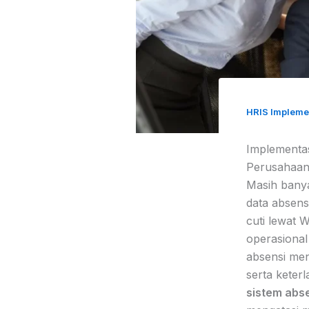
HRIS Impleme
Implementas
Perusahaan 
Masih bany
data absens
cuti lewat 
operasional
absensi men
serta keter
sistem abs