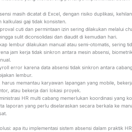
ensi masih dicatat di Excel, dengan risiko duplikasi, kehila
 kalkulasi gaji tidak konsisten.
roval cuti dan permintaan izin sering dilakukan melalui chat
ingga sulit diconsolidasi dan diaudit di kemudian hari.
kap lembur dilakukan manual atau semi-otomatis, sering ti
ena jam kerja tidak sinkron antara mesin absensi, biometrik
nual.
roll error karena data absensi tidak sinkron antara cabang,
bijakan lembur.
 harus memantau karyawan lapangan yang mobile, bekerja 
tor, atau bekerja dari lokasi proyek.
ministrasi HR multi cabang memerlukan koordinasi yang k
rta laporan yang perlu diselaraskan secara berkala ke ma
at.
olusi: apa itu implementasi sistem absensi dalam praktik HR