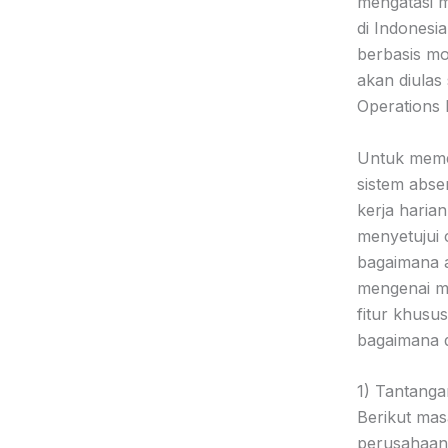
mengatasi m
di Indonesi
berbasis mo
akan diulas
Operations
Untuk meme
sistem abse
kerja haria
menyetujui 
bagaimana a
mengenai m
fitur khusu
bagaimana d
1) Tantanga
Berikut mas
perusahaan 