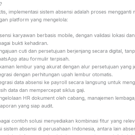
?
tis, implementasi sistem absensi adalah proses mengganti
gan platform yang mengelola:
sensi karyawan berbasis mobile, dengan validasi lokasi dan
agai bukti kehadiran.
gajuan cuti dan persetujuan berjenjang secara digital, tan
atsApp atau formulir terpisah.
kaman lembur yang akurat dengan alur persetujuan yang j
tegrasi dengan perhitungan upah lembur otomatis.
tegrasi data absensi ke payroll secara langsung untuk men
isih data dan mempercepat siklus gaji.
ngelolaan HR dokument oleh cabang, manajemen lembaga
laporan yang siap audit.
agai contoh solusi menyediakan kombinasi fitur yang rele
i sistem absensi di perusahaan Indonesia, antara lain abse