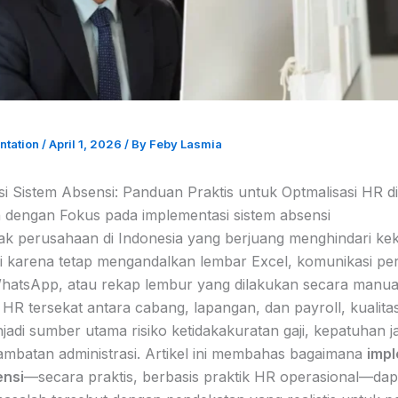
ntation
/
April 1, 2026
/ By
Feby Lasmia
i Sistem Absensi: Panduan Praktis untuk Optmalisasi HR di
dengan Fokus pada implementasi sistem absensi
ak perusahaan di Indonesia yang berjuang menghindari ke
i karena tetap mengandalkan lembar Excel, komunikasi pe
WhatsApp, atau rekap lembur yang dilakukan secara manual
 HR tersekat antara cabang, lapangan, dan payroll, kualita
jadi sumber utama risiko ketidakakuratan gaji, kepatuhan j
lambatan administrasi. Artikel ini membahas bagaimana
impl
ensi
—secara praktis, berbasis praktik HR operasional—dap