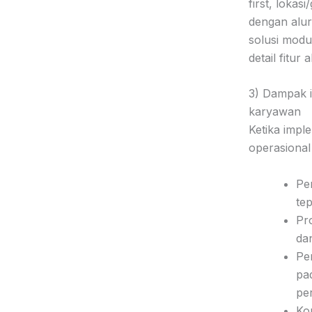
first, lokas
dengan alur 
solusi modul
detail fitur 
3) Dampak i
karyawan
Ketika impl
operasional 
Pe
te
Pr
da
Pe
pad
per
Ko