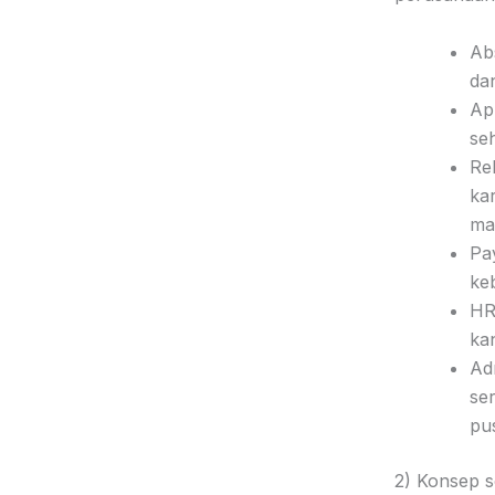
Abs
dan
App
seh
Re
kar
ma
Pay
ke
HR
kan
Ad
se
pus
2) Konsep s