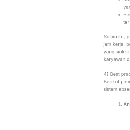
ya
Pe
ter
Selain itu,
jam kerja, 
yang sinkro
karyawan d
4) Best pra
Berikut pan
sistem abse
An