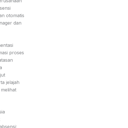
perusahaan
sensi
ran otomatis
anager dan
entasi
masi proses
atasan
a
jut
rta jelajah
melihat
sia
k
absensi: