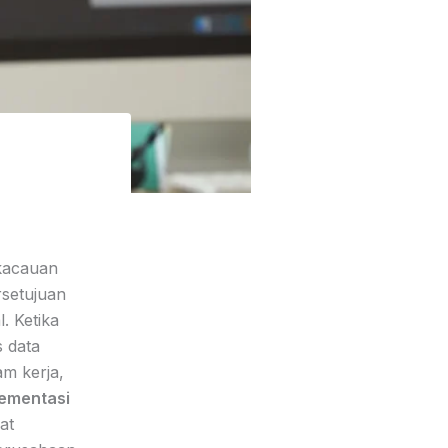
kacauan
rsetujuan
. Ketika
s data
am kerja,
ementasi
at