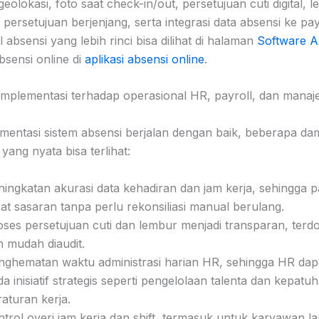
i/geolokasi, foto saat check-in/out, persetujuan cuti digital, 
persetujuan berjenjang, serta integrasi data absensi ke pay
 absensi yang lebih rinci bisa dilihat di halaman
Software A
absensi online di
aplikasi absensi online
.
mplementasi terhadap operasional HR, payroll, dan mana
ementasi sistem absensi berjalan dengan baik, beberapa d
yang nyata bisa terlihat:
ningkatan akurasi data kehadiran dan jam kerja, sehingga pa
pat sasaran tanpa perlu rekonsiliasi manual berulang.
oses persetujuan cuti dan lembur menjadi transparan, terd
n mudah diaudit.
nghematan waktu administrasi harian HR, sehingga HR dap
a inisiatif strategis seperti pengelolaan talenta dan kepatu
aturan kerja.
ntrol overi jam kerja dan shift, termasuk untuk karyawan 