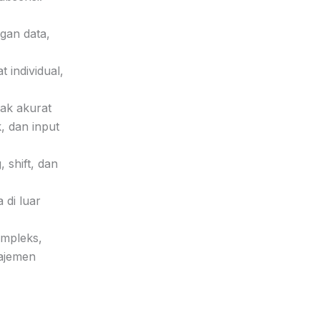
ngan data,
 individual,
dak akurat
, dan input
 shift, dan
di luar
ompleks,
najemen