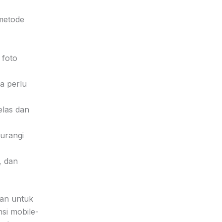
 metode
 foto
pa perlu
elas dan
gurangi
, dan
van untuk
nsi mobile-