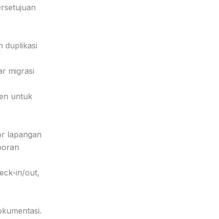
ersetujuan
 duplikasi
r migrasi
men untuk
or lapangan
poran
eck-in/out,
dokumentasi.