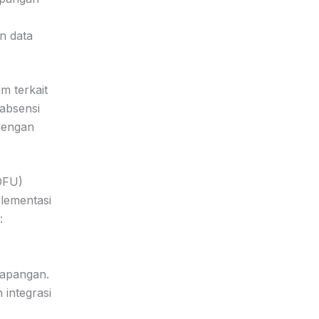
n data
m terkait
 absensi
dengan
BOFU)
plementasi
:
lapangan.
 integrasi