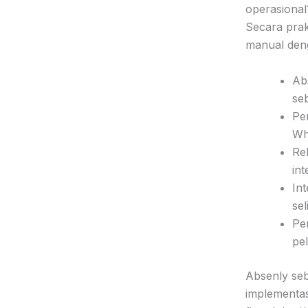
operasional
Secara prak
manual den
Ab
seb
Pen
Wh
Re
in
In
sel
Pe
pe
Absenly seb
implementas