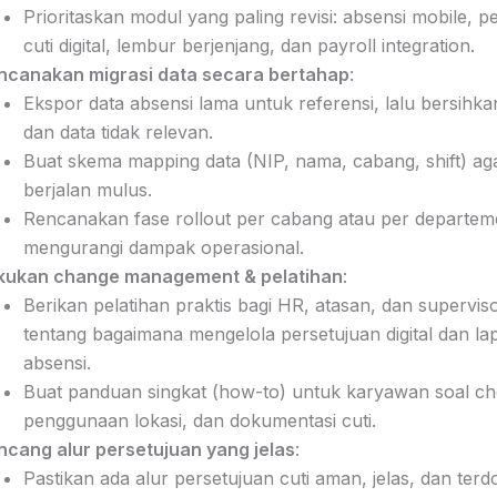
Prioritaskan modul yang paling revisi: absensi mobile, p
cuti digital, lembur berjenjang, dan payroll integration.
ncanakan migrasi data secara bertahap
:
Ekspor data absensi lama untuk referensi, lalu bersihkan
dan data tidak relevan.
Buat skema mapping data (NIP, nama, cabang, shift) aga
berjalan mulus.
Rencanakan fase rollout per cabang atau per departe
mengurangi dampak operasional.
kukan change management & pelatihan
:
Berikan pelatihan praktis bagi HR, atasan, dan supervis
tentang bagaimana mengelola persetujuan digital dan la
absensi.
Buat panduan singkat (how-to) untuk karyawan soal ch
penggunaan lokasi, dan dokumentasi cuti.
ncang alur persetujuan yang jelas
:
Pastikan ada alur persetujuan cuti aman, jelas, dan ter